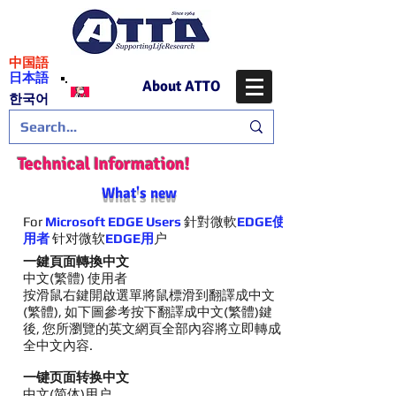
​中国語
日本語
About ATTO
​한국어
Technical Information!
What's new
For
Microsoft EDGE Users
針對微軟
EDGE使
用者
针对微软
EDGE用
户
一鍵頁面轉換中文
中文(繁體) 使用者
按滑鼠右鍵開啟選單將鼠標滑到翻譯成中文
(繁體), 如下圖參考按下翻譯成中文(繁體)鍵
後, 您所瀏覽的英文網頁全部內容將立即轉成
全中文內容.
一键页面转换中文
中文(简体)用户