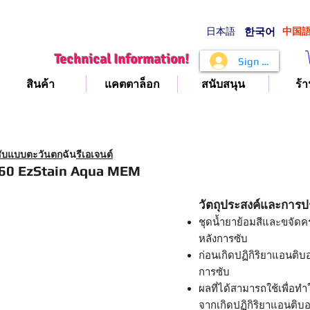
日本語
​한국어
​中国
Technical Information!
Sign In
สินค้า
แคตตาล็อก
สนับสนุน
ร้า
ซับแบบตะวันตก
ฉัน
รีเอเจนต์
0 EzStain Aqua MEM
วัตถุประสงค์และการปร
ชุดน้ำยาย้อมสีและขจั
หลังการซับ
ก่อนเกิดปฏิกิริยาแอนติบอ
การซับ
ผลที่ได้สามารถใช้เพื่อท
จากเกิดปฏิกิริยาแอนติบอ