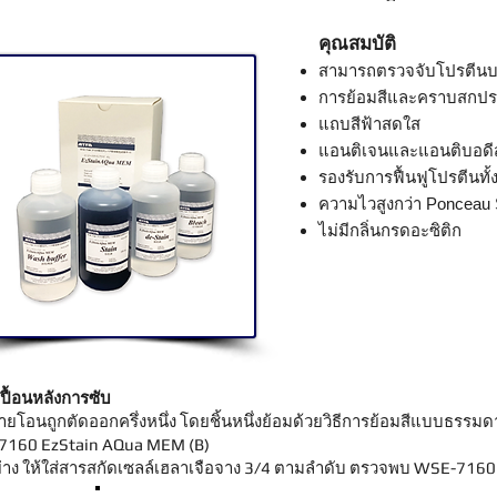
คุณสมบัติ
สามารถตรวจจับโปรตีน
การย้อมสีและคราบสกปรก
แถบสีฟ้าสดใส
แอนติเจนและแอนติบอดีส
รองรับการฟื้นฟูโปรตีนทั
ความไวสูงกว่า Ponceau
ไม่มีกลิ่นกรดอะซิติก
ปื้อนหลังการซับ
่ายโอนถูกตัดออกครึ่งหนึ่ง โดยชิ้นหนึ่งย้อมด้วยวิธีการย้อมสีแบบธรรมด
-7160 EzStain AQua MEM (B)
่าง ให้ใส่สารสกัดเซลล์เฮลาเจือจาง 3/4 ตามลำดับ ตรวจพบ WSE-7160