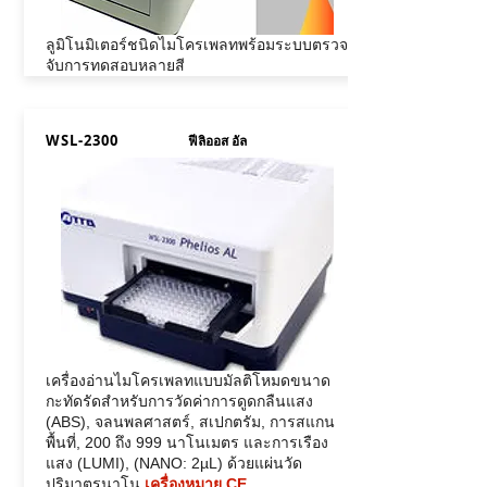
ลูมิโนมิเตอร์ชนิดไมโครเพลทพร้อมระบบตรวจ
จับการทดสอบหลายสี
WSL-2300
ฟีลิออส อัล
เครื่องอ่านไมโครเพลทแบบมัลติโหมดขนาด
กะทัดรัดสำหรับการวัดค่าการดูดกลืนแสง
(ABS), จลนพลศาสตร์, สเปกตรัม, การสแกน
พื้นที่, 200 ถึง 999 นาโนเมตร และการเรือง
แสง (LUMI), (NANO: 2µL) ด้วยแผ่นวัด
ปริมาตรนาโน
เครื่องหมาย CE