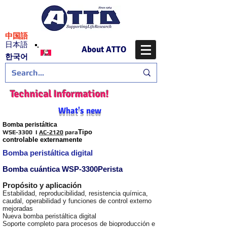
​中国語
日本語
About ATTO
​한국어
Technical Information!
What's new
Bomba peristáltica
Tipo
WSE-3300 I
AC-2120
para
controlable externamente
Bomba peristáltica digital
Bomba cuántica WSP-3300Perista
Propósito y aplicación
Estabilidad, reproducibilidad, resistencia química,
caudal, operabilidad y funciones de control externo
mejoradas
Nueva bomba peristáltica digital
Soporte completo para procesos de bioproducción e