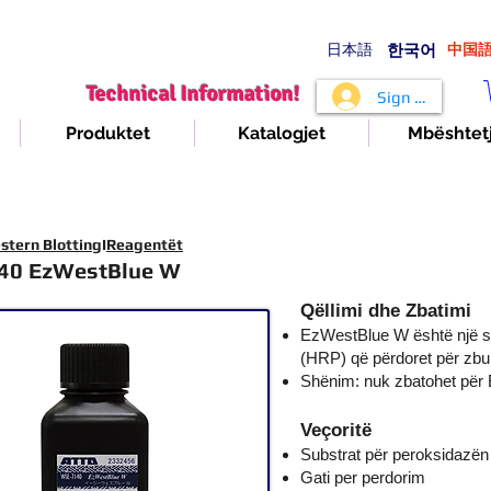
日本語
​한국어
​中国
Technical Information!
Sign In
Produktet
Katalogjet
Mbështet
stern Blotting
I
Reagentët
40 EzWestBlue W
Qëllimi dhe Zbatimi
EzWestBlue W është një s
(HRP) që përdoret për zbul
Shënim: nuk zbatohet për
Veçoritë
Substrat për peroksidazën
Gati per perdorim