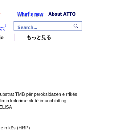
What's new
About ATTO
語
je
もっと見る
ubstrat TMB për peroksidazën e rrikës
imin kolorimetrik të imunoblotting
 ELISA
 e rrikës (HRP)