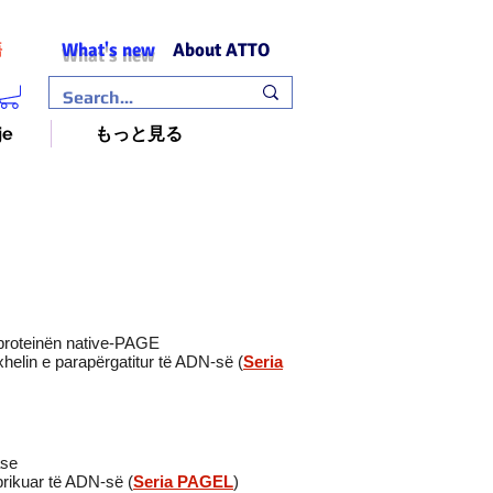
What's new
About ATTO
語
je
もっと見る
proteinën native-PAGE
helin e parapërgatitur të ADN-së (
Seria
ase
brikuar të ADN-së (
Seria PAGEL
)