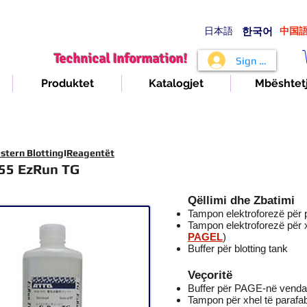
日本語
​한국어
​中国
Technical Information!
Sign In
Produktet
Katalogjet
Mbështet
stern Blotting
I
Reagentët
55 EzRun TG
Qëllimi dhe Zbatimi
Tampon elektroforezë për 
Tampon elektroforezë për x
PAGEL
)
Buffer për blotting tank
Veçoritë
Buffer për PAGE-në vend
Tampon për xhel të parafa