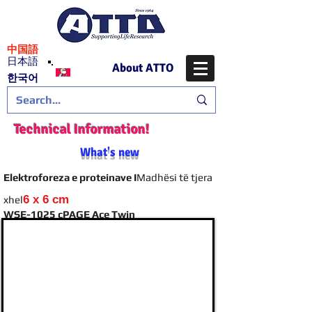
​中国語
日本語
About ATTO
​한국어
Technical Information!
What's new
Elektroforeza e proteinave I
Madhësi të tjera
6 x 6 cm
xhel
WSE-1025 cPAGE Ace Twin