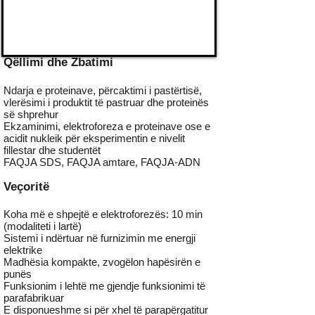
Qëllimi dhe Zbatimi
Ndarja e proteinave, përcaktimi i pastërtisë,
vlerësimi i produktit të pastruar dhe proteinës
së shprehur
Ekzaminimi, elektroforeza e proteinave ose e
acidit nukleik për eksperimentin e nivelit
fillestar dhe studentët
FAQJA SDS, FAQJA amtare, FAQJA-ADN
Veçoritë
Koha më e shpejtë e elektroforezës: 10 min
(modaliteti i lartë)
Sistemi i ndërtuar në furnizimin me energji
elektrike
Madhësia kompakte, zvogëlon hapësirën e
punës
Funksionim i lehtë me gjendje funksionimi të
parafabrikuar
E disponueshme si për xhel të parapërgatitur