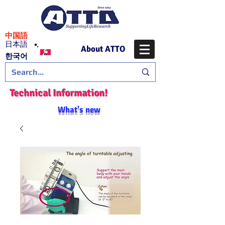
​中国語
日本語
About ATTO
​한국어
Technical Information!
What's new