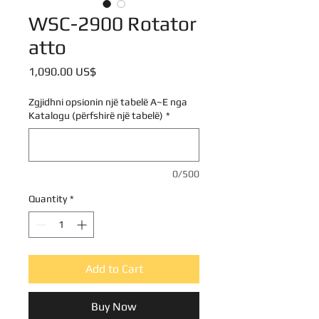
WSC-2900 Rotator
atto
Price
‏1,090.00 US$
Zgjidhni opsionin një tabelë A~E nga
Katalogu (përfshirë një tabelë)
*
0/500
Quantity
*
Add to Cart
Buy Now