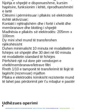
Njohja e shpejtë e disponueshme, kursim
hapësire, funksionim i lehtë, riprodhueshmëri
e lartë
Cilësimi i përmirësuar i pllakës së elektrodës
është aktivizuar;
Kontakt i njëtrajtshëm dhe i fortë i xhelit dhe
membranave dhe blotting i shpejtë
Madhësia e pllakës së elektrodës: 205mm x
100mm
Dy mini xhel mund të transferohen
njëkohësisht
Duhen minimalisht 10 minuta në modalitetin e
fshirjes së shpejtë dhe 30 deri në 60 minuta
në modalitetin standard të fshirjes
Përfshirë një rul dore për vendosjen e
xhelit/membranave/letrave filtri
Rreth 1/10 e tamponit të transferimit të llojit të
lagësht (rezervuar) mjafton
Pllaka e elektrodës kimikisht rezistente mund
të lahet pas përdorimit për t'u mbajtur e pastër
Udhëzues operimi