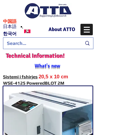
​中国語
日本語
About ATTO
​한국어
Technical Information!
What's new
20,5 x 10 cm
Sistemi i fshirjes
WSE-4125 PoweredBLOT 2M