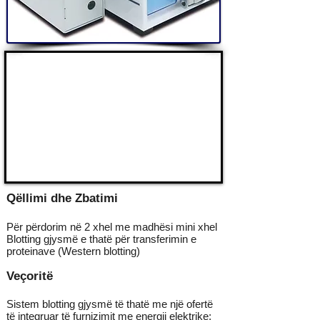
Qëllimi dhe Zbatimi
Për përdorim në 2 xhel me madhësi mini xhel
Blotting gjysmë e thatë për transferimin e
proteinave (Western blotting)
Veçoritë
Sistem blotting gjysmë të thatë me një ofertë
të integruar të furnizimit me energji elektrike;