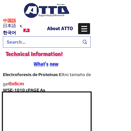
​中国語
日本語
About ATTO
​한국어
Technical Information!
What's new
Electroforesis de Proteínas I
Otro tamaño de
6x6cm
gel
WSE-1010 cPAGE As