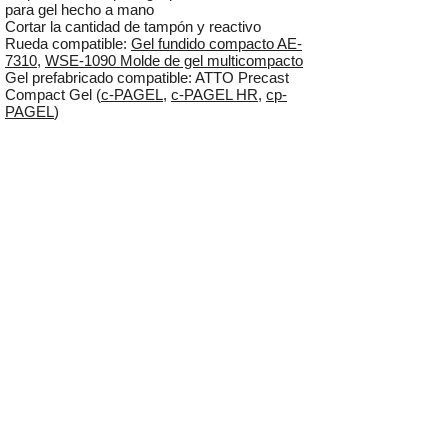
para gel hecho a mano
Cortar la cantidad de tampón y reactivo
Rueda compatible:
Gel fundido compacto AE-
7310
,
WSE-1090 Molde de gel multicompacto
Gel prefabricado compatible: ATTO Precast
Compact Gel (
c-PAGEL
,
c-PAGEL HR
,
cp-
PAGEL
)
Especificación
Información sobre
pedidos