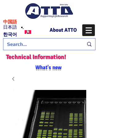
​中国語
日本語
About ATTO
​한국어
Technical Information!
What's new