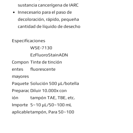
sustancia cancerígena de IARC
Innecesario para el paso de
decoloración, rápido, pequeña
cantidad de líquido de desecho
Especificaciones
WSE-7130
EzFluoroStainADN
Compon
Tinte de tinción
entes
fluorescente
mayores
Paquete
Solución 500 μL/botella
Preparac
Diluir 10.000x con
ión
tampón TAE, TBE, etc.
Importe
5~10 μL/50~100 mL
aplicable
tampón, Para 50~100
geles
Detecció
Luz de excitación: