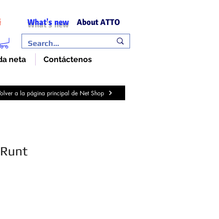
What's new
About ATTO
語
da neta
Contáctenos
olver a la página principal de Net Shop
zRunt