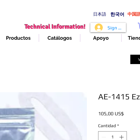
日本語
​한국어
​中国
Technical Information!
Sign In
Productos
Catálogos
Apoyo
Tien
V
AE-1415 E
Precio
105,00 US$
Cantidad
*