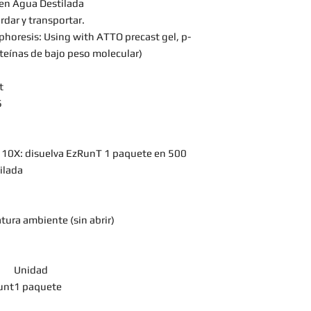
 en Agua Destilada
rdar y transportar.
phoresis: Using with ATTO precast gel, p-
teínas de bajo peso molecular)
t
S
 10X: disuelva EzRunT 1 paquete en 500
ilada
tura ambiente (sin abrir)
Unidad
unt
1 paquete