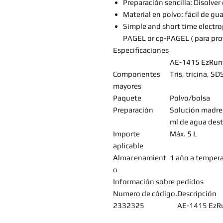
Preparación sencilla: Disolver
Material en polvo: fácil de gua
Simple and short time electro
PAGEL or cp-PAGEL ( para pro
Especificaciones
AE-1415 EzRun
Componentes
Tris, tricina, SD
mayores
Paquete
Polvo/bolsa
Preparación
Solución madre
ml de agua dest
Importe
Máx. 5 L
aplicable
Almacenamient
1 año a tempera
o
Información sobre pedidos
Numero de código.
Descripción
2332325
AE-1415 EzR