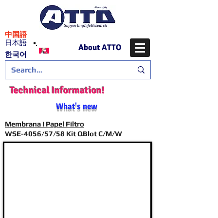
​中国語
日本語
About ATTO
​한국어
Technical Information!
What's new
Membrana I Papel Filtro
WSE-4056/57/58 Kit QBlot C/M/W