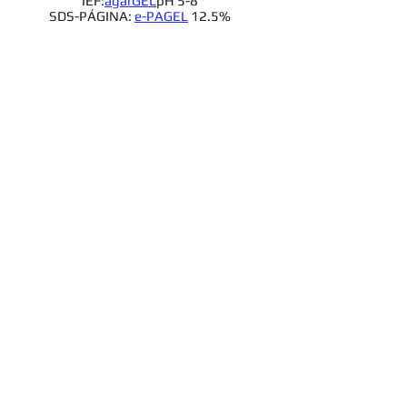
IEF:
agarGEL
pH 5-8
SDS-PÁGINA:
e-PAGEL
12.5%