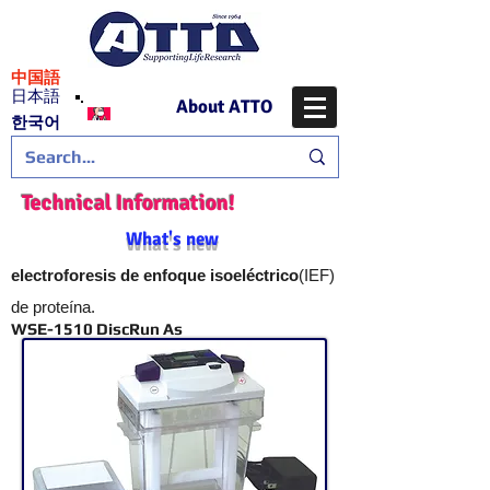
​中国語
日本語
About ATTO
​한국어
Technical Information!
What's new
electroforesis de enfoque isoeléctrico
(IEF)
de proteína.
WSE-1510 DiscRun As