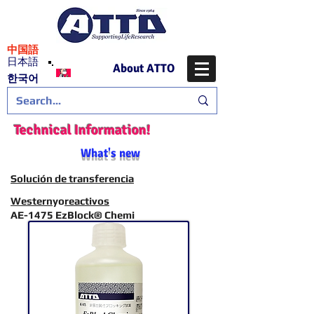
​中国語
日本語
About ATTO
​한국어
Technical Information!
What's new
Solución de transferencia
Western
yo
reactivos
AE-1475 EzBlock® Chemi